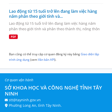
Lao động từ 15 tuổi trở lên đang làm việc hàng
năm phân theo giới tính và...
Lao động từ 15 tuổi trở lên đang làm việc hàng năm
phân theo giới tính và phân theo thành thị, nông thôn
PDF
Bạn cũng có thể truy cập cơ quan đăng ký này bằng
Giao diện lập
trình ứng dụng
(xem
Văn bản API
).
Cơ quan vận hành
SỞ KHOA HỌC VÀ CÔNG NGHỆ TỈNH TÂY
NINH
stt@tayninh.gov.vn
Phường Long An, tỉnh Tây Ninh.