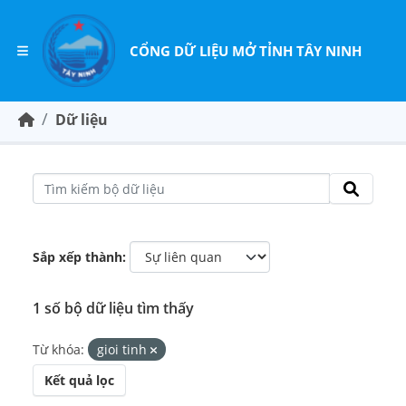
Đi thẳng đến nội dung
CỔNG DỮ LIỆU MỞ TỈNH TÂY NINH
Dữ liệu
Sắp xếp thành
1 số bộ dữ liệu tìm thấy
Từ khóa:
gioi tinh
Kết quả lọc